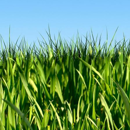
078c692b-cffb-45bd-9203-6e7f7a7e24c2