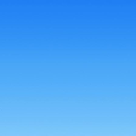
d04f4691-46dc-4b98-bc33-e7685350bbc0