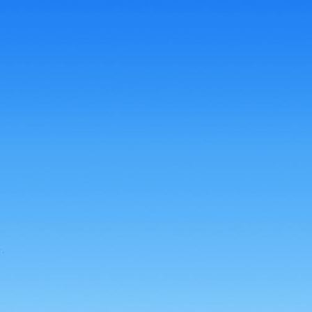
8fa30fbf-d906-4313-bff1-a0e4d7a41b52