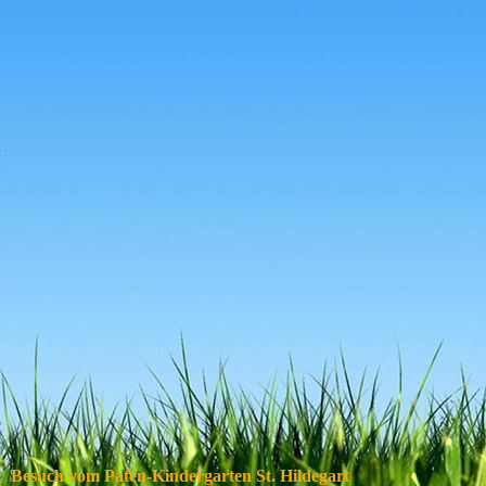
253d8648-3124-48d5-b996-e023634a7445
Besuch vom Paten-Kindergarten St. Hildegart