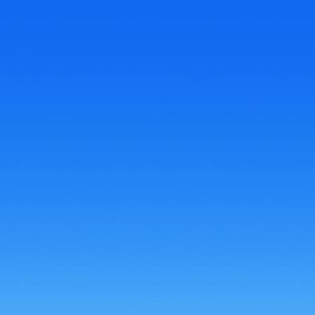
d3a5de1e-7a5f-4b13-9da2-8a4cc090db14
388700e1-ed3f-4df0-afbb-0878e6e07ecc