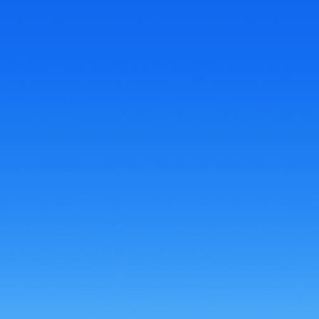
63fcb499-3a16-4db1-8f6b-ae70c26700d2