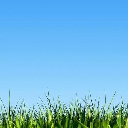
410eb0cd-f923-4db4-abfc-4d7b835ad7bc