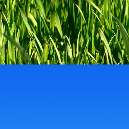
37573049-ff27-433e-960f-2678a0378663