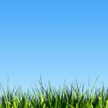
1f64efc0-d403-4aeb-a793-da72e1769d8a