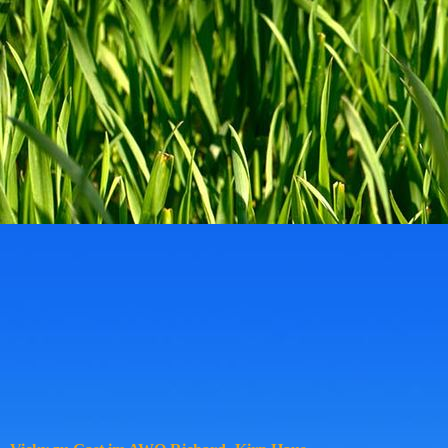
5e8e3042-e128-4c15-b421-d0b14ce981c4