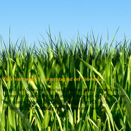
607bb9a3-2b59-4dce-8be9-009e2d53b791
Tom feiert seinen 3. Geburtstag auf der Tobewiese
Herrlicher Sonnenschein und leichter Wind : perfektes
Wetter für Riesen-Seifenblasen ,Toben auf der Tobewiese
und einem Besuch bei den Tieren. Vielen Dank Tom, dass
du deinen 3. Geburtstag bei uns gefeiert hast.