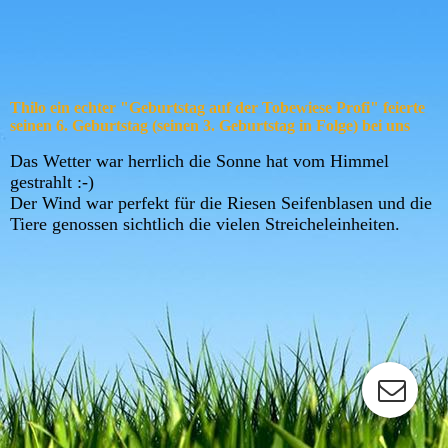
d494c469-8a48-4a68-b583-a01330c5caa1
Thilo ein echter "Geburtstag auf der Tobewiese Profi" feierte
seinen 6. Geburtstag (seinen 3. Geburtstag in Folge) bei uns
Das Wetter war herrlich die Sonne hat vom Himmel
gestrahlt :-)
Der Wind war perfekt für die Riesen Seifenblasen und die
Tiere genossen sichtlich die vielen Streicheleinheiten.
e799b354-9023-41fe-b778-ca31d56a4381
218ff95f-fa0e-4e69-9d11-1ea38d05fc09
1c861f79-a677-4278-9090-f8c3f4e18f52