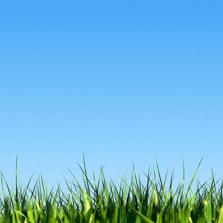
c4b01a60-16ab-4f33-85cd-b9376555ba2c