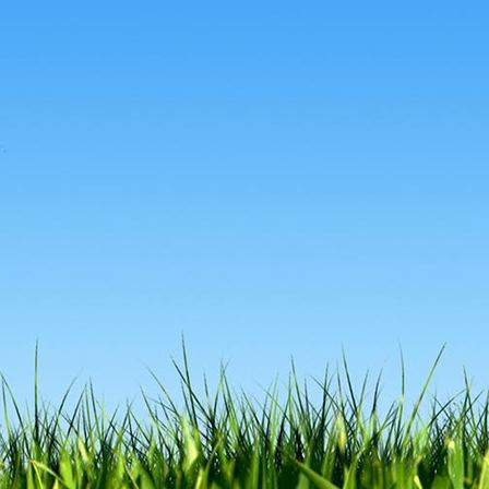
63ca45b7-41a3-46b2-8d34-6df7f7bf73f3